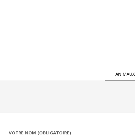
Skip
to
content
O
P
ANIMAUX
VOTRE NOM (OBLIGATOIRE)